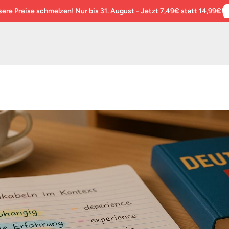
re Preise schmelzen! Nur bis 31. August - Jetzt 7,49€ statt 14,99€!