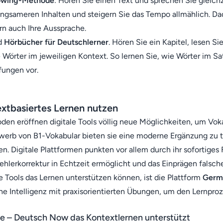
owing-Methode
: Hören Sie einen Text und sprechen Sie gleich
angsameren Inhalten und steigern Sie das Tempo allmählich. Da
ern auch Ihre Aussprache.
nd
Hörbücher für Deutschlerner
. Hören Sie ein Kapitel, lesen S
 Wörter im jeweiligen Kontext. So lernen Sie, wie Wörter im 
fungen vor.
textbasiertes Lernen nutzen
n eröffnen digitale Tools völlig neue Möglichkeiten, um Voka
werb von B1-Vokabular bieten sie eine moderne Ergänzung zu t
en. Digitale Plattformen punkten vor allem durch ihr sofortiges
Fehlerkorrektur in Echtzeit ermöglicht und das Einprägen fals
ale Tools das Lernen unterstützen können, ist die Plattform
Germa
che Intelligenz mit praxisorientierten Übungen, um den Lernproz
ce – Deutsch Now
das Kontextlernen unterstützt