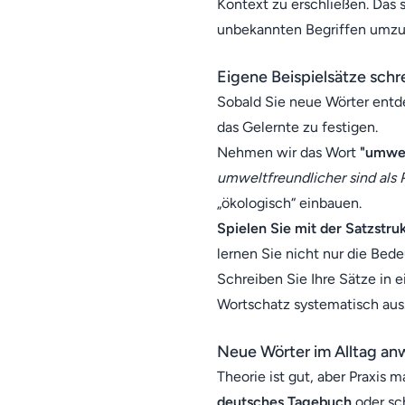
Kontext zu erschließen. Das s
unbekannten Begriffen umzug
Eigene Beispielsätze schr
Sobald Sie neue Wörter entde
das Gelernte zu festigen.
Nehmen wir das Wort
"umwel
umweltfreundlicher sind als P
„ökologisch“ einbauen.
Spielen Sie mit der Satzstru
lernen Sie nicht nur die Bed
Schreiben Sie Ihre Sätze in 
Wortschatz systematisch aus
Neue Wörter im Alltag a
Theorie ist gut, aber Praxis 
deutsches Tagebuch
oder sc