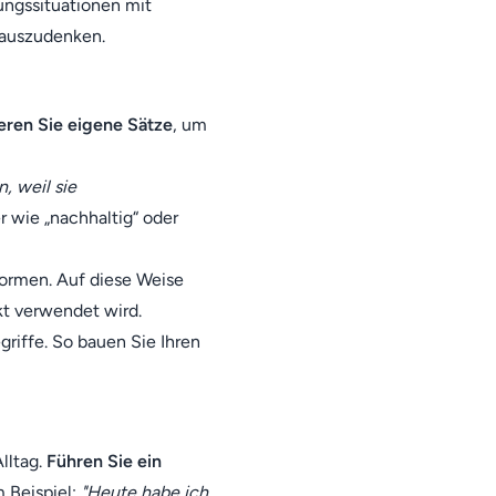
fungssituationen mit
 auszudenken.
eren Sie eigene Sätze
, um
, weil sie
r wie „nachhaltig“ oder
ormen. Auf diese Weise
kt verwendet wird.
iffe. So bauen Sie Ihren
lltag.
Führen Sie ein
 Beispiel:
"Heute habe ich