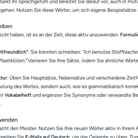
tärkt Ihr Sprachgefühl und bereitet Sie darauf vor, auch in Prü
ehen. Nutzen Sie diese Wörter, um sich eigene Beispielsätze
eiben
ckt haben, ist es an der Zeit, diese aktiv anzuwenden.
Formuli
tfreundlich"
: Sie könnten schreiben:
"Ich benutze Stofftaschen
lastiktüten."
Variieren Sie Ihre Sätze, indem Sie ähnliche Wörte
ktur
: Üben Sie Hauptsätze, Nebensätze und verschiedene Zeitf
eutung des Wortes, sondern auch, wie es grammatikalisch korre
ein
Vokabelheft
und ergänzen Sie Synonyme oder verwandte Begr
.
nwenden
macht den Meister. Nutzen Sie Ihre neuen Wörter aktiv in Ihrem A
hreiben Sie
E-Mails auf Deutsch
, um das Gelernte zu üben. Zum