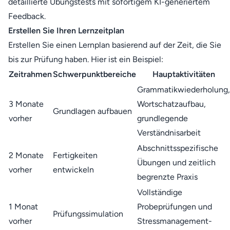
detaillierte Übungstests mit sofortigem KI-generiertem
Feedback.
Erstellen Sie Ihren Lernzeitplan
Erstellen Sie einen Lernplan basierend auf der Zeit, die Sie
bis zur Prüfung haben. Hier ist ein Beispiel:
Zeitrahmen
Schwerpunktbereiche
Hauptaktivitäten
Grammatikwiederholung,
3 Monate
Wortschatzaufbau,
Grundlagen aufbauen
vorher
grundlegende
Verständnisarbeit
Abschnittsspezifische
2 Monate
Fertigkeiten
Übungen und zeitlich
vorher
entwickeln
begrenzte Praxis
Vollständige
1 Monat
Probeprüfungen und
Prüfungssimulation
vorher
Stressmanagement-