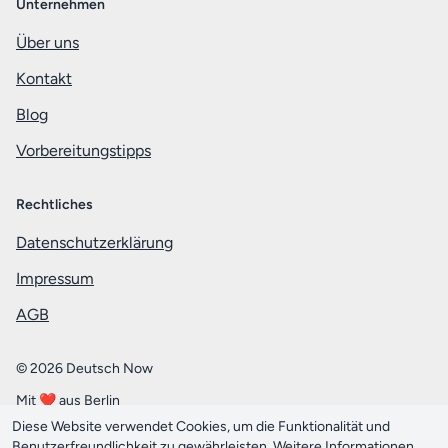
Unternehmen
Über uns
Kontakt
Blog
Vorbereitungstipps
Rechtliches
Datenschutzerklärung
Impressum
AGB
© 2026 Deutsch Now
Mit ❤️ aus Berlin
Diese Website verwendet Cookies, um die Funktionalität und
English
Benutzerfreundlichkeit zu gewährleisten. Weitere Informationen