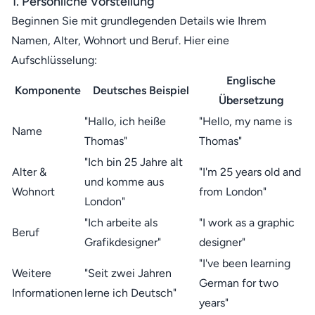
1. Persönliche Vorstellung
Beginnen Sie mit grundlegenden Details wie Ihrem
Namen, Alter, Wohnort und Beruf. Hier eine
Aufschlüsselung:
Englische
Komponente
Deutsches Beispiel
Übersetzung
"Hallo, ich heiße
"Hello, my name is
Name
Thomas"
Thomas"
"Ich bin 25 Jahre alt
Alter &
"I'm 25 years old and
und komme aus
Wohnort
from London"
London"
"Ich arbeite als
"I work as a graphic
Beruf
Grafikdesigner"
designer"
"I've been learning
Weitere
"Seit zwei Jahren
German for two
Informationen
lerne ich Deutsch"
years"